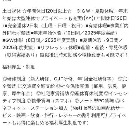
土日祝休 ☆年間休日120日以上☆ ※ＧＷ・夏期休暇・年末
年始は大型連休でプライベートも充実!(^^)! 年間休日120日
♪■完全週休2日制（土曜・日曜・祝日）■有給休暇■事業所内
外問わず禁煙■年末年始休暇（10日間／2025年度実績）
■GW休暇（8日間／2025年度実績）■夏期休暇（9日間／
2025年度実績）■リフレッシュ休暇■産前・産後・育児休暇
（取得実績あり）復職後は時短勤務や職種変更も可能です！
福利厚生・制度
◎研修制度（新人研修、OJT研修、年1回全社研修等） ◎完
全禁煙 ◎交通費全額支給 ◎社会保険完備（雇用、労災、健
康、厚生年金） ◎社宅家賃補助 ◎産休育休制度 ◎インセン
ティブ制度 ◎携帯貸与（スマホ） ◎ノート型PC貸与 ◎ベ
ネフィット・ステーション加入（Netflix等の動画配信サー
ビス・映画・飲食・旅行・レジャーの割引利用可/プライベ
ートもお得に楽しめる福利厚生制度です）