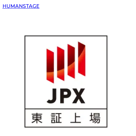
H
UMAN
S
TAGE