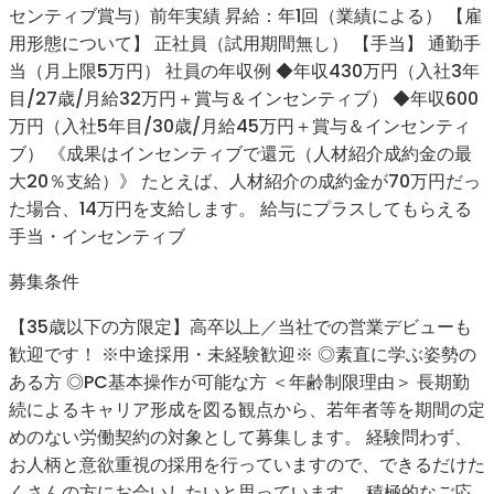
センティブ賞与）前年実績 昇給：年1回（業績による） 【雇
用形態について】 正社員（試用期間無し） 【手当】 通勤手
当（月上限5万円） 社員の年収例 ◆年収430万円（入社3年
目/27歳/月給32万円＋賞与＆インセンティブ） ◆年収600
万円（入社5年目/30歳/月給45万円＋賞与＆インセンティ
ブ） 《成果はインセンティブで還元（人材紹介成約金の最
大20％支給）》 たとえば、人材紹介の成約金が70万円だっ
た場合、14万円を支給します。 給与にプラスしてもらえる
手当・インセンティブ
募集条件
【35歳以下の方限定】高卒以上／当社での営業デビューも
歓迎です！ ※中途採用・未経験歓迎※ ◎素直に学ぶ姿勢の
ある方 ◎PC基本操作が可能な方 ＜年齢制限理由＞ ⻑期勤
続によるキャリア形成を図る観点から、若年者等を期間の定
めのない労働契約の対象として募集します。 経験問わず、
お⼈柄と意欲重視の採⽤を⾏っていますので、できるだけた
くさんの⽅にお会いしたいと思っています。 積極的なご応