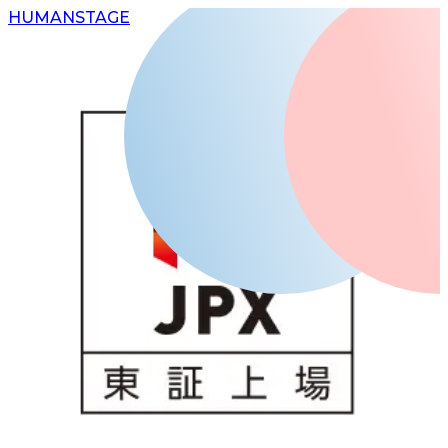
H
UMAN
S
TAGE