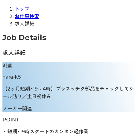
トップ
お仕事検索
求人詳細
Job Details
求人詳細
派遣
nara-k51
【2ヶ月短期×19～4時】プラスッチク部品をチェックしてシ
ール貼り／土日祝休み
メーカー関連
POINT
・短期×19時スタートのカンタン軽作業