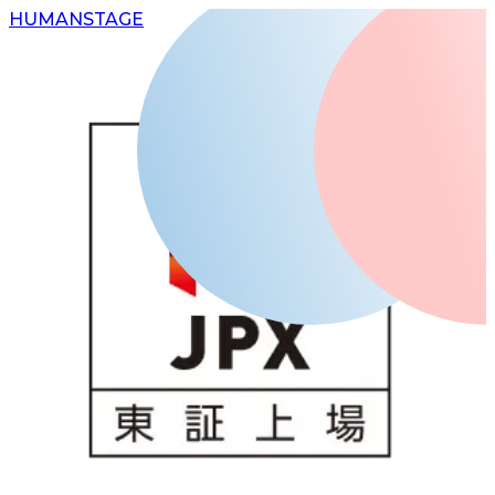
H
UMAN
S
TAGE