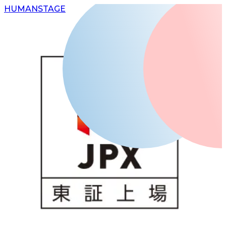
H
UMAN
S
TAGE