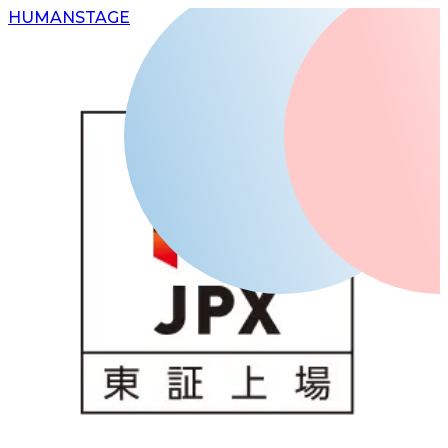
H
UMAN
S
TAGE