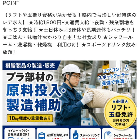
POINT
【リフトや玉掛け資格が活かせる！県内でも珍しい好待遇の
レア求人】 ★時給1,800円+交通費支給→夜勤・残業割増も
きっちり支給！ ★土日休み／3連休や長期連休もバッチリ！
★ごはん・味噌汁おかわり自由！な社食あり ★シャワール
ーム・洗濯機・乾燥機 利用OK！ ★スポーツドリンク飲み
放題！