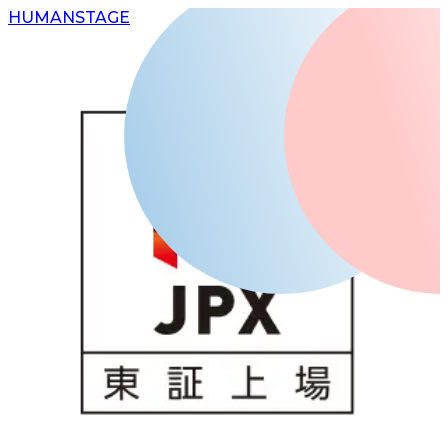
H
UMAN
S
TAGE