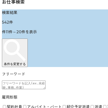
お仕事検索
検索結果
542
件
件
11
件～
20
件を表示
条件を変更する
フリーワード
雇用形態
契約社員
アルバイト・パート
紹介予定派遣
派遣