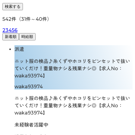
検索する
542
件（
31
件～
40
件）
2
3
4
5
6
新着順
時給順
派遣
ニット服の検品♪糸くずやホコリをピンセットで抜い
ていくだけ！重量物ナシ＆残業ナシ◎【求人No：
waka93974】
waka93974
ニット服の検品♪糸くずやホコリをピンセットで抜い
ていくだけ！重量物ナシ＆残業ナシ◎【求人No：
waka93974】
未経験者活躍中