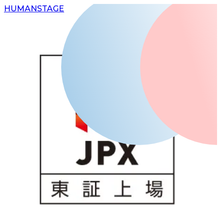
H
UMAN
S
TAGE